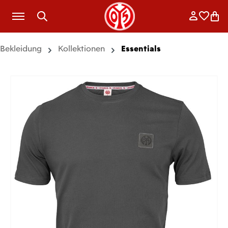
Zum Hauptinhalt springen
Anmelde
Merkli
War
Bekleidung
Kollektionen
Essentials