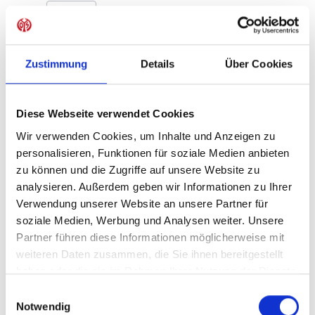
Produkt Anzahl: Gib den gewünschten Wer
Anzahl
Sofort verfügbar, Lieferzeit: 1-3 Tage
Zustimmung
Details
Über Cookies
Diese Webseite verwendet Cookies
IN DEN WARENKORB
Wir verwenden Cookies, um Inhalte und Anzeigen zu
personalisieren, Funktionen für soziale Medien anbieten
zu können und die Zugriffe auf unsere Website zu
analysieren. Außerdem geben wir Informationen zu Ihrer
Produktdetails
Verwendung unserer Website an unsere Partner für
soziale Medien, Werbung und Analysen weiter. Unsere
Partner führen diese Informationen möglicherweise mit
weiteren Daten zusammen, die Sie ihnen bereitgestellt
ÄHNLICHE PRODUKTE
haben oder die sie im Rahmen Ihrer Nutzung der Dienste
gesammelt haben.
Einwilligungsauswahl
Notwendig