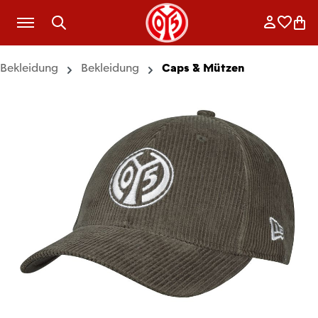
Zum Hauptinhalt springen
Anmelde
Merkli
War
Bekleidung
Bekleidung
Caps & Mützen