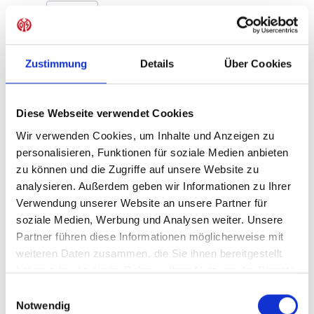
Produkt Anzahl: Gib den gewünschten Wer
Anzahl
Sofort verfügbar, Lieferzeit: 1-3 Tage
Zustimmung
Details
Über Cookies
Diese Webseite verwendet Cookies
IN DEN WARENKORB
Wir verwenden Cookies, um Inhalte und Anzeigen zu
personalisieren, Funktionen für soziale Medien anbieten
zu können und die Zugriffe auf unsere Website zu
analysieren. Außerdem geben wir Informationen zu Ihrer
Produktdetails
Verwendung unserer Website an unsere Partner für
soziale Medien, Werbung und Analysen weiter. Unsere
Partner führen diese Informationen möglicherweise mit
weiteren Daten zusammen, die Sie ihnen bereitgestellt
ÄHNLICHE PRODUKTE
haben oder die sie im Rahmen Ihrer Nutzung der Dienste
gesammelt haben.
Einwilligungsauswahl
Notwendig