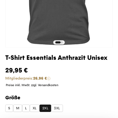
T-Shirt Essentials Anthrazit Unisex
29,95 €
Mitgliederpreis:
26,96 €
Preise inkl. MwSt. zzgl. Versandkosten
Größe
auswählen
S
M
L
XL
2XL
3XL