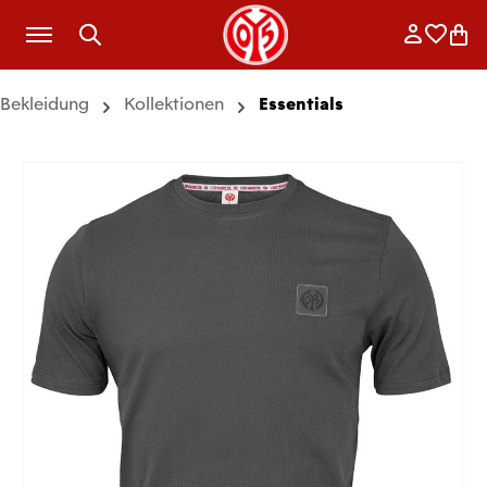
Zum Hauptinhalt springen
Anmelde
Merkli
War
Bekleidung
Kollektionen
Essentials