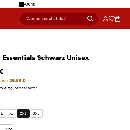
Arena
Anmelden
Merklist
Ware
Wonach suchst du?
header.searchDescription
t Essentials Schwarz Unisex
 €
preis:
26,96 €
MwSt. zzgl. Versandkosten
len
L
XL
2XL
3XL
t Anzahl: Gib den gewünschten Wert ein 