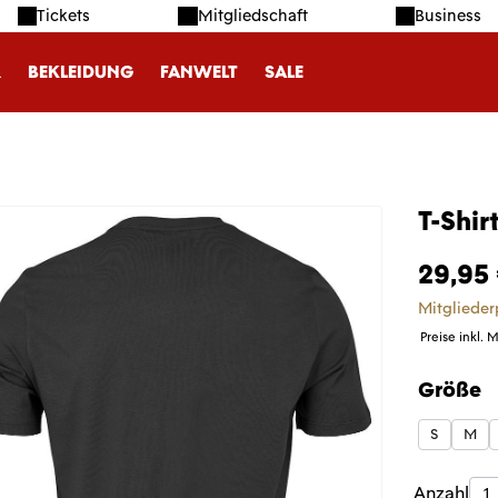
Tickets
Mitgliedschaft
Business
R
BEKLEIDUNG
FANWELT
SALE
T-Shir
29,95
Mitglieder
Preise inkl. 
Größe
auswäh
S
M
Produk
Anzahl