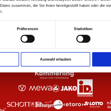
 Daten zusammen, die Sie ihnen bereitgestellt haben oder die s
n.
eiß Unisex
T-Shirt Essentials Rot Unisex
T-S
29,95 €
29
Präferenzen
Statistiken
Auswahl erlauben