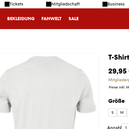
Tickets
Mitgliedschaft
Business
R
BEKLEIDUNG
FANWELT
SALE
T-Shir
29,95
Mitglieder
Preise inkl. 
Größe
auswäh
S
M
Produk
Anzahl