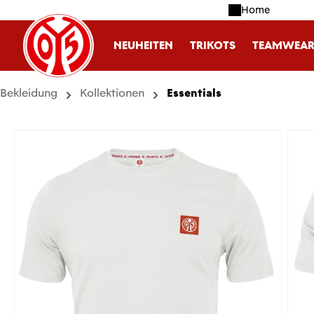
Home
m Hauptinhalt springen
Zur Suche springen
Zur Hauptnavigation springen
NEUHEITEN
TRIKOTS
TEAMWEA
Bekleidung
Kollektionen
Essentials