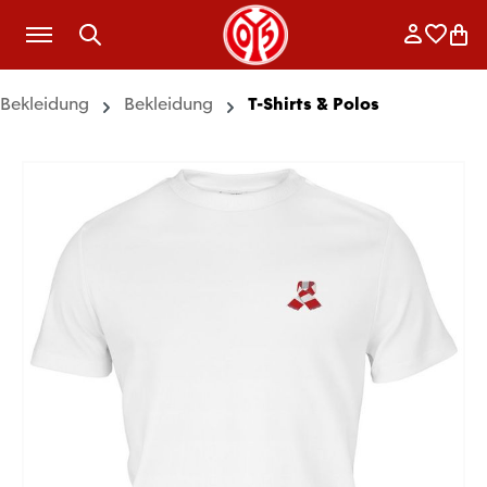
Zum Hauptinhalt springen
Anmelde
Merkli
War
Bekleidung
Bekleidung
T-Shirts & Polos