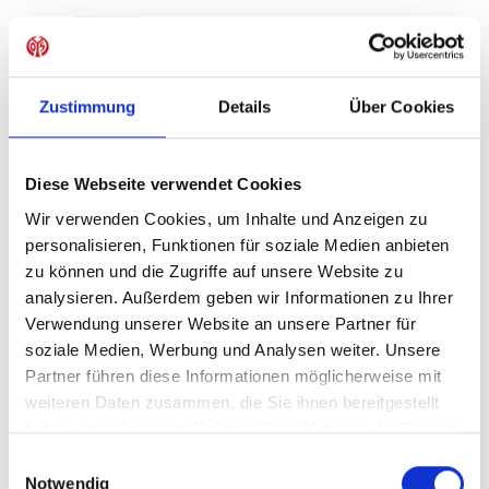
Produkt Anzahl: Gib den gewünschten Wer
Anzahl
Sofort verfügbar, Lieferzeit: 1-3 Tage
Zustimmung
Details
Über Cookies
Diese Webseite verwendet Cookies
IN DEN WARENKORB
Wir verwenden Cookies, um Inhalte und Anzeigen zu
personalisieren, Funktionen für soziale Medien anbieten
zu können und die Zugriffe auf unsere Website zu
analysieren. Außerdem geben wir Informationen zu Ihrer
Produktdetails
Verwendung unserer Website an unsere Partner für
soziale Medien, Werbung und Analysen weiter. Unsere
Partner führen diese Informationen möglicherweise mit
weiteren Daten zusammen, die Sie ihnen bereitgestellt
ÄHNLICHE PRODUKTE
haben oder die sie im Rahmen Ihrer Nutzung der Dienste
gesammelt haben.
Einwilligungsauswahl
Notwendig