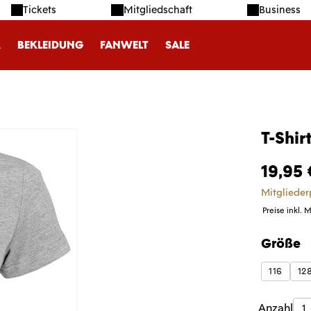
Tickets
Mitgliedschaft
Business
R
BEKLEIDUNG
FANWELT
SALE
T-Shi
19,95 
Mitglieder
Preise inkl. 
Größe
auswäh
116
12
Produk
Anzahl