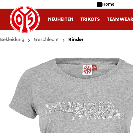
Home
m Hauptinhalt springen
Zur Suche springen
Zur Hauptnavigation springen
NEUHEITEN
TRIKOTS
TEAMWEA
Bekleidung
Geschlecht
Kinder