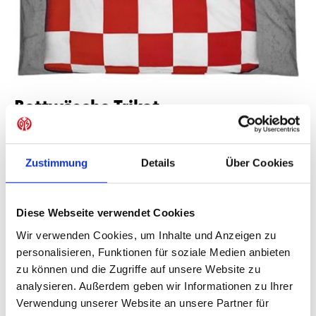
Bettwäsche Trikot
49,95 €
Mitgliederpreis:
44,96 €
Zustimmung
Details
Über Cookies
Preise inkl. MwSt. zzgl. Versandkosten
Produkt Anzahl: Gib den gewünschten Wer
Anzahl
Diese Webseite verwendet Cookies
Wir verwenden Cookies, um Inhalte und Anzeigen zu
Sofort verfügbar, Lieferzeit: 1-3 Tage
personalisieren, Funktionen für soziale Medien anbieten
zu können und die Zugriffe auf unsere Website zu
analysieren. Außerdem geben wir Informationen zu Ihrer
Verwendung unserer Website an unsere Partner für
IN DEN WARENKORB