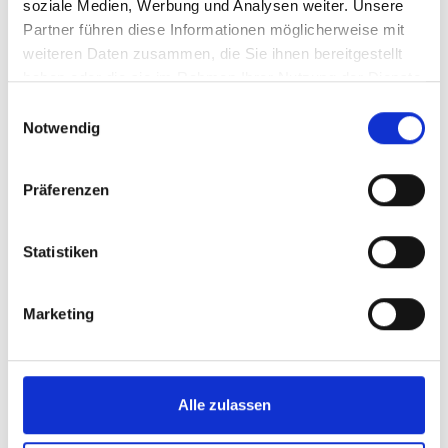
soziale Medien, Werbung und Analysen weiter. Unsere
Partner führen diese Informationen möglicherweise mit
weiteren Daten zusammen, die Sie ihnen bereitgestellt
haben oder die sie im Rahmen Ihrer Nutzung der Dienste
gesammelt haben.
Produktdetails
Einwilligungsauswahl
Notwendig
Präferenzen
ÄHNLICHE PRODUKTE
Statistiken
-61%
Marketing
Heimtrikot 26/27 Herren
Trikotpins 3er-Set
84,95 €
5,00 €
12,95 €
Alle zulassen