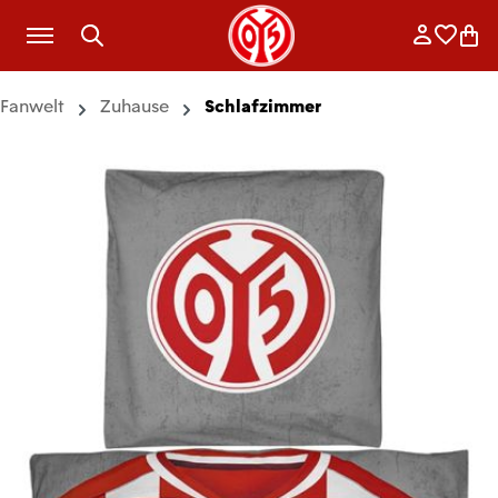
Zum Hauptinhalt springen
Anmelde
Merkli
War
Fanwelt
Zuhause
Schlafzimmer