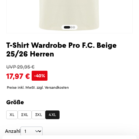
T-Shirt Wardrobe Pro F.C. Beige
25/26 Herren
UVP 29,95 €
17,97 €
-40%
Preise inkl. MwSt. zzgl. Versandkosten
Größe
auswählen
XL
2XL
3XL
4XL
Produkt Anzahl: Gib den gewünschten Wer
Anzahl