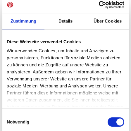
Sofort verfügbar, Lieferzeit: 5-7 Tage
Zustimmung
Details
Über Cookies
IN DEN WARENKORB
Diese Webseite verwendet Cookies
Wir verwenden Cookies, um Inhalte und Anzeigen zu
personalisieren, Funktionen für soziale Medien anbieten
zu können und die Zugriffe auf unsere Website zu
Produktdetails
analysieren. Außerdem geben wir Informationen zu Ihrer
Verwendung unserer Website an unsere Partner für
soziale Medien, Werbung und Analysen weiter. Unsere
Partner führen diese Informationen möglicherweise mit
ÄHNLICHE PRODUKTE
weiteren Daten zusammen, die Sie ihnen bereitgestellt
haben oder die sie im Rahmen Ihrer Nutzung der Dienste
gesammelt haben.
Einwilligungsauswahl
Notwendig
-40%