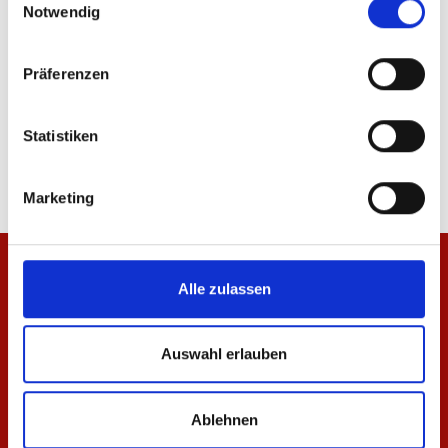
Notwendig
-40%
Präferenzen
Kapuzenpullover Basic Unisex
Hoodie Wardrobe Pro F
Statistiken
64,95 €
47,97 €
79,95 €
Marketing
Alle zulassen
Auswahl erlauben
Ablehnen