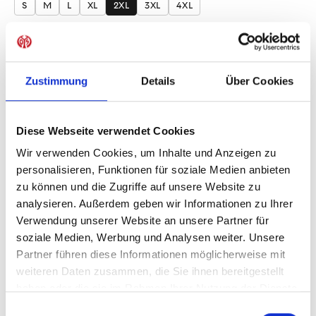
S
M
L
XL
2XL
3XL
4XL
Produkt Anzahl: Gib den gewünschten Wer
Anzahl
Sofort verfügbar, Lieferzeit: 1-3 Tage
Zustimmung
Details
Über Cookies
Diese Webseite verwendet Cookies
IN DEN WARENKORB
Wir verwenden Cookies, um Inhalte und Anzeigen zu
personalisieren, Funktionen für soziale Medien anbieten
zu können und die Zugriffe auf unsere Website zu
analysieren. Außerdem geben wir Informationen zu Ihrer
Verwendung unserer Website an unsere Partner für
Produktdetails
soziale Medien, Werbung und Analysen weiter. Unsere
Partner führen diese Informationen möglicherweise mit
weiteren Daten zusammen, die Sie ihnen bereitgestellt
haben oder die sie im Rahmen Ihrer Nutzung der Dienste
ÄHNLICHE PRODUKTE
gesammelt haben.
Einwilligungsauswahl