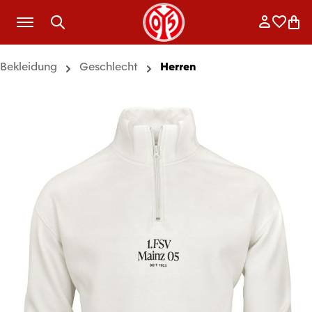
Zum Hauptinhalt springen
Anmelde
Merkli
War
Bekleidung
Geschlecht
Herren