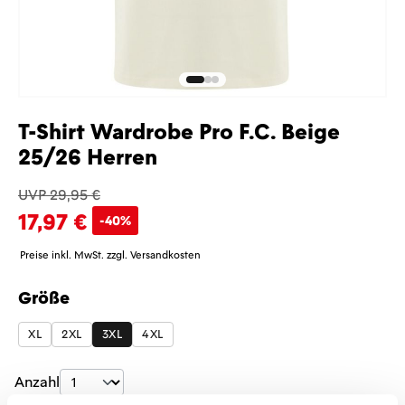
T-Shirt Wardrobe Pro F.C. Beige
25/26 Herren
UVP 29,95 €
17,97 €
-40%
Preise inkl. MwSt. zzgl. Versandkosten
Größe
auswählen
XL
2XL
3XL
4XL
Produkt Anzahl: Gib den gewünschten Wer
Anzahl