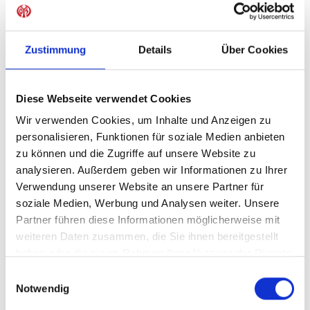
Sofort verfügbar, Lieferzeit: 5-7 Tage
Zustimmung
Details
Über Cookies
IN DEN WARENKORB
Diese Webseite verwendet Cookies
Wir verwenden Cookies, um Inhalte und Anzeigen zu
personalisieren, Funktionen für soziale Medien anbieten
zu können und die Zugriffe auf unsere Website zu
Produktdetails
analysieren. Außerdem geben wir Informationen zu Ihrer
Verwendung unserer Website an unsere Partner für
soziale Medien, Werbung und Analysen weiter. Unsere
Partner führen diese Informationen möglicherweise mit
ÄHNLICHE PRODUKTE
weiteren Daten zusammen, die Sie ihnen bereitgestellt
haben oder die sie im Rahmen Ihrer Nutzung der Dienste
gesammelt haben.
Einwilligungsauswahl
Notwendig
-40%