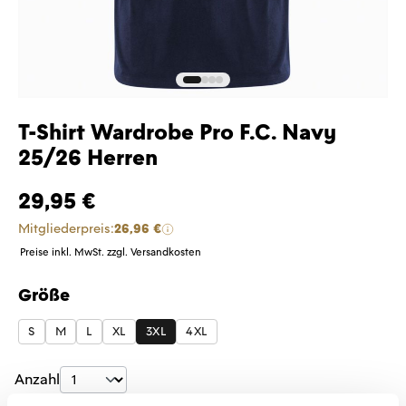
T-Shirt Wardrobe Pro F.C. Navy
25/26 Herren
29,95 €
Mitgliederpreis:
26,96 €
Preise inkl. MwSt. zzgl. Versandkosten
Größe
auswählen
S
M
L
XL
3XL
4XL
Produkt Anzahl: Gib den gewünschten Wer
Anzahl