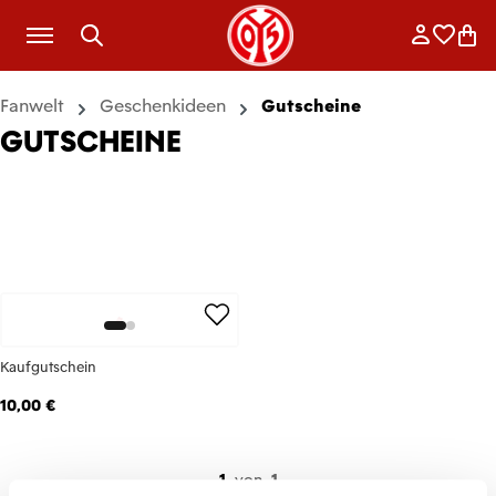
Zum Hauptinhalt springen
Anmelde
Merkli
War
Fanwelt
Geschenkideen
Gutscheine
GUTSCHEINE
Kaufgutschein
10,00 €
1
von
1