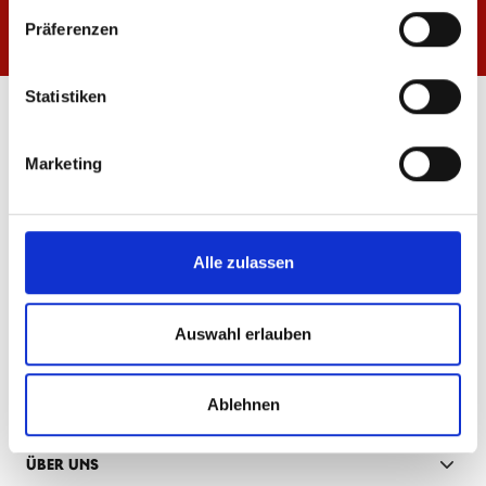
Präferenzen
Statistiken
ÖFFNUNGSZEITEN
FANSHOP MEWA ARENA
Marketing
Mo-Fr: 10:00 - 18:30 Uhr
Sa: 10:00 - 14:00 Uhr
FANSHOP INNENSTADT
Alle zulassen
Mo-Fr: 10:00 - 18:30 Uhr
Sa: 10:00 - 16:00 Uhr
Auswahl erlauben
INFORMATIONEN & SERVICE
GUTSCHEINE & MITGLIEDERRABATT
Ablehnen
ÜBER UNS