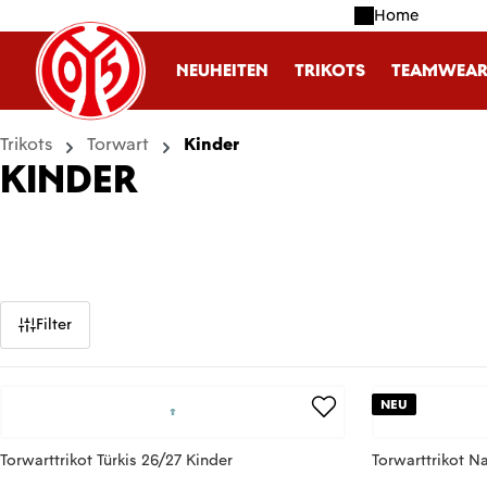
Home
m Hauptinhalt springen
Zur Suche springen
Zur Hauptnavigation springen
NEUHEITEN
TRIKOTS
TEAMWEA
Trikots
Torwart
Kinder
KINDER
Filter
NEU
Torwarttrikot Türkis 26/27 Kinder
Torwarttrikot N