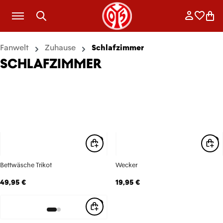
Zum Hauptinhalt springen
Anmelde
Merkli
War
Fanwelt
Zuhause
Schlafzimmer
SCHLAFZIMMER
Bettwäsche Trikot
Wecker
49,95 €
19,95 €