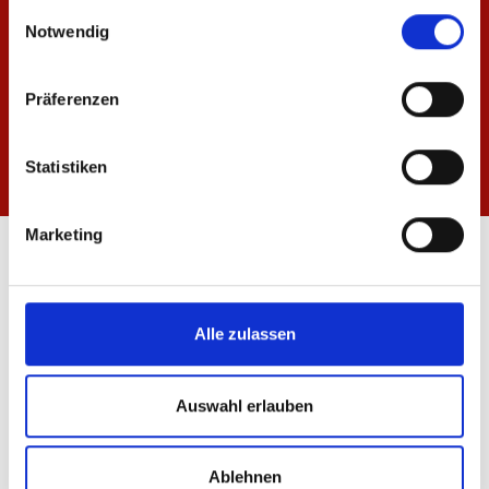
gesammelt haben.
Einwilligungsauswahl
Notwendig
Präferenzen
Statistiken
Marketing
ÖFFNUNGSZEITEN
FANSHOP MEWA ARENA
Mo-Fr: 10:00 - 18:30 Uhr
Alle zulassen
Sa: 10:00 - 14:00 Uhr
FANSHOP INNENSTADT
Auswahl erlauben
Mo-Fr: 10:00 - 18:30 Uhr
Sa: 10:00 - 16:00 Uhr
Ablehnen
INFORMATIONEN & SERVICE