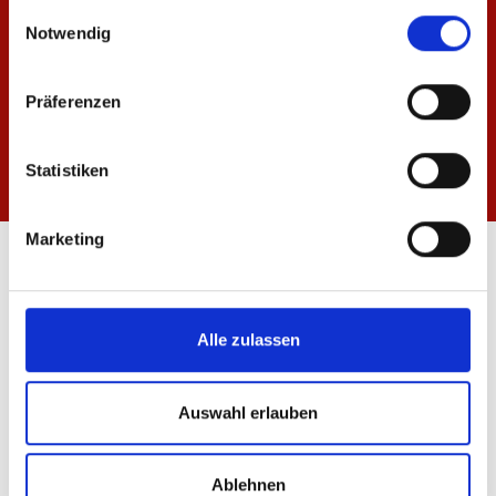
gesammelt haben.
Einwilligungsauswahl
Notwendig
Präferenzen
Statistiken
Marketing
ÖFFNUNGSZEITEN
FANSHOP MEWA ARENA
Mo-Fr: 10:00 - 18:30 Uhr
Alle zulassen
Sa: 10:00 - 14:00 Uhr
FANSHOP INNENSTADT
Auswahl erlauben
Mo-Fr: 10:00 - 18:30 Uhr
Sa: 10:00 - 16:00 Uhr
Ablehnen
INFORMATIONEN & SERVICE