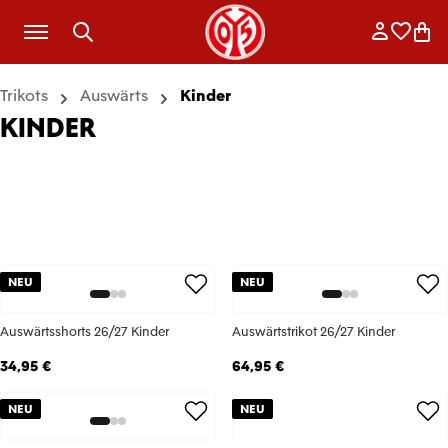
Zum Hauptinhalt springen
Anmelde
Merkli
War
Trikots
Auswärts
Kinder
KINDER
NEU
NEU
Auswärtsshorts 26/27 Kinder
Auswärtstrikot 26/27 Kinder
34,95 €
64,95 €
NEU
NEU