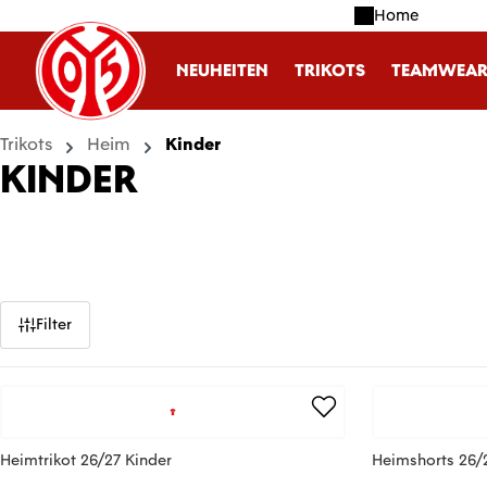
Home
m Hauptinhalt springen
Zur Suche springen
Zur Hauptnavigation springen
NEUHEITEN
TRIKOTS
TEAMWEA
Trikots
Heim
Kinder
KINDER
Filter
Heimtrikot 26/27 Kinder
Heimshorts 26/