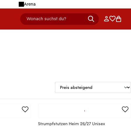
Arena
Anmelden
Merklist
Ware
Wonach suchst du?
header.searchDescription
Strumpfstutzen Heim 26/27 Unisex