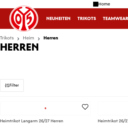
Home
m Hauptinhalt springen
Zur Suche springen
Zur Hauptnavigation springen
NEUHEITEN
TRIKOTS
TEAMWEA
Trikots
Heim
Herren
HERREN
Filter
Heimtrikot Langarm 26/27 Herren
Heimtrikot 26/2