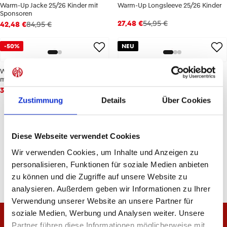
Warm-Up Jacke 25/26 Kinder mit
Warm-Up Longsleeve 25/26 Kinder
Sponsoren
27,48 €
54,95 €
42,48 €
84,95 €
-50%
NEU
Warm-Up Longsleeve 25/26 Kinder
Warm-Up T-Shirt 26/27 Kinder
mit Sponsoren
44,95 €
34,96 €
69,95 €
Zustimmung
Details
Über Cookies
6
von
6
Diese Webseite verwendet Cookies
Wir verwenden Cookies, um Inhalte und Anzeigen zu
personalisieren, Funktionen für soziale Medien anbieten
zu können und die Zugriffe auf unsere Website zu
analysieren. Außerdem geben wir Informationen zu Ihrer
Verwendung unserer Website an unsere Partner für
soziale Medien, Werbung und Analysen weiter. Unsere
Partner führen diese Informationen möglicherweise mit