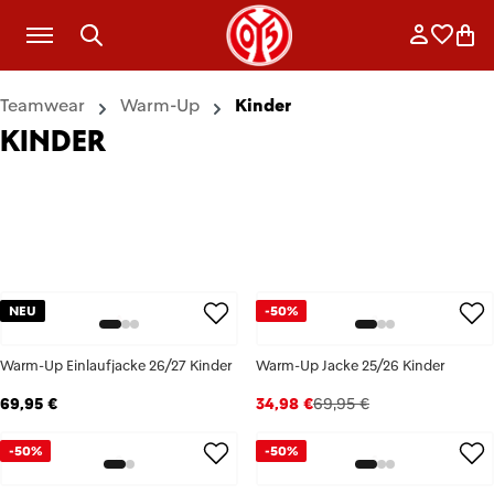
Zum Hauptinhalt springen
Anmelde
Merkli
War
Teamwear
Warm-Up
Kinder
KINDER
NEU
-50%
Warm-Up Einlaufjacke 26/27 Kinder
Warm-Up Jacke 25/26 Kinder
69,95 €
34,98 €
69,95 €
-50%
-50%