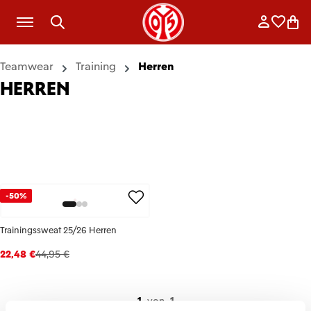
Zum Hauptinhalt springen
Anmelde
Merkli
War
Teamwear
Training
Herren
HERREN
-50%
Trainingssweat 25/26 Herren
22,48 €
44,95 €
1
von
1