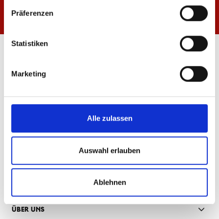
Präferenzen
Statistiken
ÖFFNUNGSZEITEN
FANSHOP MEWA ARENA
Marketing
Mo-Fr: 10:00 - 18:30 Uhr
Sa: 10:00 - 14:00 Uhr
FANSHOP INNENSTADT
Alle zulassen
Mo-Fr: 10:00 - 18:30 Uhr
Sa: 10:00 - 16:00 Uhr
Auswahl erlauben
INFORMATIONEN & SERVICE
GUTSCHEINE & MITGLIEDERRABATT
Ablehnen
ÜBER UNS