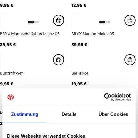
9,95 €
12,95 €
BRYX Mannschaftsbus Mainz 05
BRYX Stadion Mainz 05
39,95 €
39,95 €
Buntstift-Set
Bär Trikot
9,95 €
19,95 €
Decke Glow in the dark
Duschgel Mainz 05
Zustimmung
Details
Über Cookies
29,95 €
5,95 €
Diese Webseite verwendet Cookies