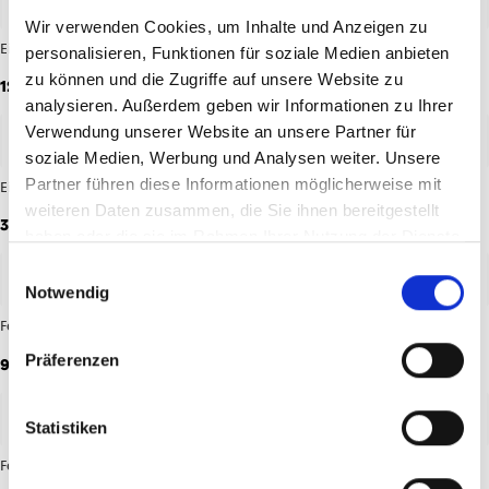
Wir verwenden Cookies, um Inhalte und Anzeigen zu
Eierbecher 2er-Set 1905
Einkaufskorb Mainz 05
personalisieren, Funktionen für soziale Medien anbieten
zu können und die Zugriffe auf unsere Website zu
12,95 €
19,95 €
analysieren. Außerdem geben wir Informationen zu Ihrer
Verwendung unserer Website an unsere Partner für
soziale Medien, Werbung und Analysen weiter. Unsere
Partner führen diese Informationen möglicherweise mit
Einkaufstüte
Fahrradklingel Fußball
weiteren Daten zusammen, die Sie ihnen bereitgestellt
3,95 €
9,95 €
haben oder die sie im Rahmen Ihrer Nutzung der Dienste
gesammelt haben.
Einwilligungsauswahl
Notwendig
Federmäppchen
Feuerzeug 1. FSV Mainz 05
Präferenzen
9,95 €
2,95 €
Statistiken
Feuerzeug 3er Set Logo
Feuerzeug HELAU