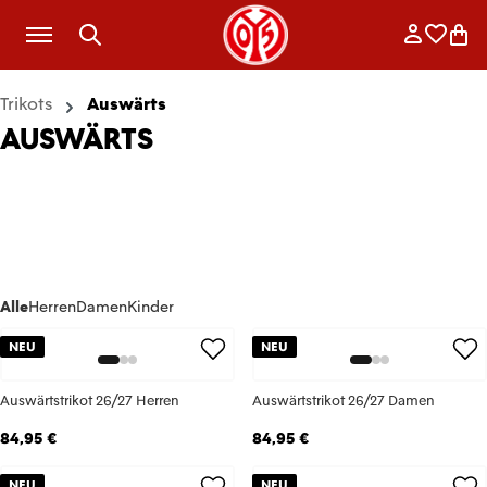
Zum Hauptinhalt springen
Anmelde
Merkli
War
Trikots
Auswärts
AUSWÄRTS
Alle
Herren
Damen
Kinder
NEU
NEU
Auswärtstrikot 26/27 Herren
Auswärtstrikot 26/27 Damen
84,95 €
84,95 €
NEU
NEU