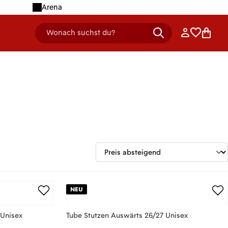
Arena
Anmelden
Merklist
Ware
Wonach suchst du?
header.searchDescription
NEU
 Unisex
Tube Stutzen Auswärts 26/27 Unisex