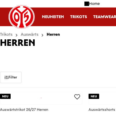
Home
m Hauptinhalt springen
Zur Suche springen
Zur Hauptnavigation springen
NEUHEITEN
TRIKOTS
TEAMWEA
Trikots
Auswärts
Herren
HERREN
Filter
NEU
NEU
Auswärtstrikot 26/27 Herren
Auswärtsshorts