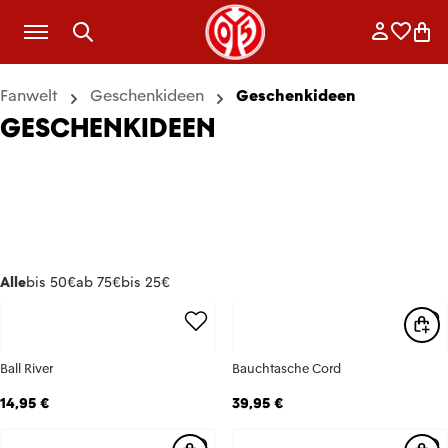
Zum Hauptinhalt springen
Anmelde
Merkli
War
Fanwelt
Geschenkideen
Geschenkideen
GESCHENKIDEEN
Alle
bis 50€
ab 75€
bis 25€
Ball River
Bauchtasche Cord
14,95 €
39,95 €