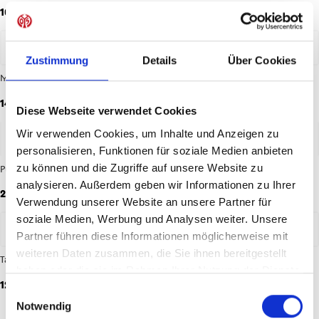
10,00 €
2,50 €
Zustimmung
Details
Über Cookies
Memo Mainz 05
Mini-Geldbörse Secrid
14,95 €
74,95 €
Diese Webseite verwendet Cookies
Wir verwenden Cookies, um Inhalte und Anzeigen zu
personalisieren, Funktionen für soziale Medien anbieten
zu können und die Zugriffe auf unsere Website zu
Puzzle MEWA ARENA
Set Glow in the dark
analysieren. Außerdem geben wir Informationen zu Ihrer
24,95 €
46,90 €
Verwendung unserer Website an unsere Partner für
soziale Medien, Werbung und Analysen weiter. Unsere
Partner führen diese Informationen möglicherweise mit
weiteren Daten zusammen, die Sie ihnen bereitgestellt
Tasse Beste Mama
Wendebettwäsche
haben oder die sie im Rahmen Ihrer Nutzung der Dienste
12,95 €
49,95 €
gesammelt haben.
Einwilligungsauswahl
Notwendig