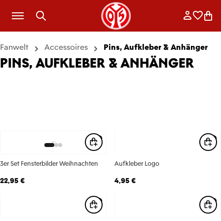
Zum Hauptinhalt springen
Anmelde
Merkli
War
Fanwelt
Accessoires
Pins, Aufkleber & Anhänger
PINS, AUFKLEBER & ANHÄNGER
3er Set Fensterbilder Weihnachten
Aufkleber Logo
22,95 €
4,95 €