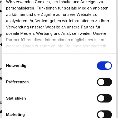
Wir verwenden Cookies, um Inhalte und Anzeigen zu
Pin Helau LED
Pin Logo
personalisieren, Funktionen für soziale Medien anbieten
6,95 €
4,95 €
zu können und die Zugriffe auf unsere Website zu
analysieren. Außerdem geben wir Informationen zu Ihrer
Verwendung unserer Website an unsere Partner für
soziale Medien, Werbung und Analysen weiter. Unsere
Pin Logo
Pin Logo
Partner führen diese Informationen möglicherweise mit
4,95 €
4,95 €
weiteren Daten zusammen, die Sie ihnen bereitgestellt
haben oder die sie im Rahmen Ihrer Nutzung der Dienste
gesammelt haben.
Einwilligungsauswahl
Notwendig
Pin Narrenkappe
Schlüsselanhänger Ball
5,95 €
7,95 €
Präferenzen
Statistiken
Schlüsselanhänger Kronkorken
Schlüsselanhänger Logo
8,95 €
7,95 €
Marketing