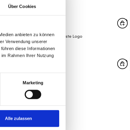
3,95 €
Über Cookies
 Medien anbieten zu können
Magnet Merkliste Logo
hrer Verwendung unserer
4,95 €
 führen diese Informationen
ie im Rahmen Ihrer Nutzung
Pin 1905
Marketing
3,95 €
Alle zulassen