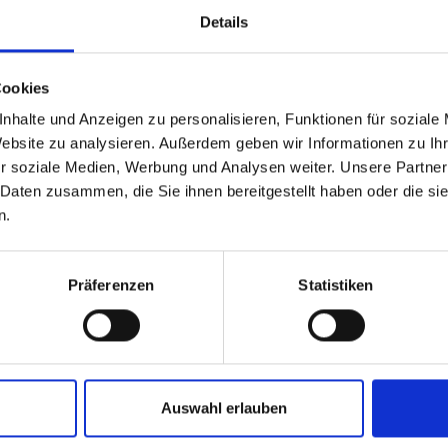
29,95 €
Details
Cookies
nhalte und Anzeigen zu personalisieren, Funktionen für soziale
5
Magnet Logo
Website zu analysieren. Außerdem geben wir Informationen zu I
4,95 €
r soziale Medien, Werbung und Analysen weiter. Unsere Partner
 Daten zusammen, die Sie ihnen bereitgestellt haben oder die s
n.
 Secrid
Ohrstecker Logo
Präferenzen
Statistiken
19,95 €
24
von
50
Auswahl erlauben
WEITERE PRODUKTE LADEN