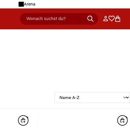
Arena
Anmelden
Merklist
Ware
Wonach suchst du?
header.searchDescription