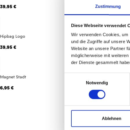
39,95 €
19,95 €
Zustimmung
Diese Webseite verwendet 
Wir verwenden Cookies, um I
Hipbag Logo
Knirps Mainz 0
und die Zugriffe auf unsere 
39,95 €
24,95 €
Website an unsere Partner fü
möglicherweise mit weiteren
der Dienste gesammelt habe
Einwilligungsauswahl
Magnet Stadt
Mini-Geldbörse
Notwendig
6,95 €
74,95 €
Ablehnen