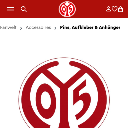
Zum Hauptinhalt springen
Anmelde
Merkli
War
Fanwelt
Accessoires
Pins, Aufkleber & Anhänger