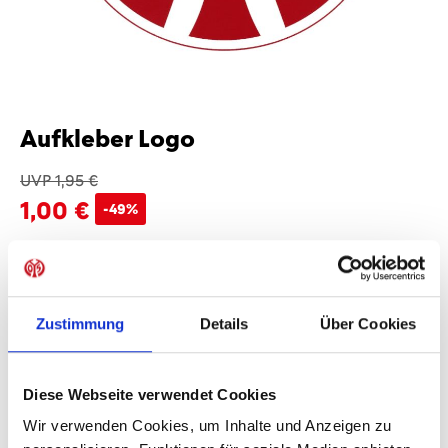
Aufkleber Logo
UVP 1,95 €
1,00 €
-49%
Preise inkl. MwSt. zzgl. Versandkosten
Produkt Anzahl: Gib den gewünschten Wer
Anzahl
Zustimmung
Details
Über Cookies
Sofort verfügbar, Lieferzeit: 1-3 Tage
Diese Webseite verwendet Cookies
Wir verwenden Cookies, um Inhalte und Anzeigen zu
IN DEN WARENKORB