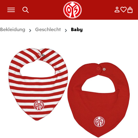
Zum Hauptinhalt springen
Anmelde
Merkli
War
Bekleidung
Geschlecht
Baby