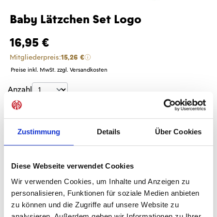
Baby Lätzchen Set Logo
16,95 €
Mitgliederpreis:
15,26 €
Preise inkl. MwSt. zzgl. Versandkosten
Produkt Anzahl: Gib den gewünschten Wer
Anzahl
Sofort verfügbar, Lieferzeit: 1-3 Tage
Zustimmung
Details
Über Cookies
IN DEN WARENKORB
Diese Webseite verwendet Cookies
Wir verwenden Cookies, um Inhalte und Anzeigen zu
personalisieren, Funktionen für soziale Medien anbieten
zu können und die Zugriffe auf unsere Website zu
Produktdetails
analysieren. Außerdem geben wir Informationen zu Ihrer