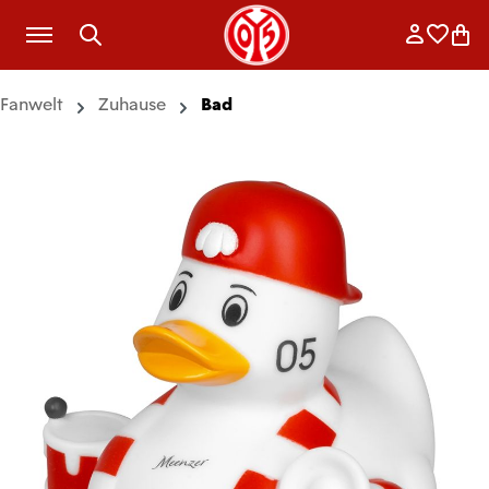
Zum Hauptinhalt springen
Anmelde
Merkli
War
Fanwelt
Zuhause
Bad