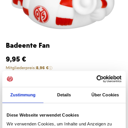
Badeente Fan
9,95 €
Mitgliederpreis:
8,96 €
Preise inkl. MwSt. zzgl. Versandkosten
Produkt Anzahl: Gib den gewünschten Wer
Anzahl
Zustimmung
Details
Über Cookies
Sofort verfügbar, Lieferzeit: 1-3 Tage
Diese Webseite verwendet Cookies
Wir verwenden Cookies, um Inhalte und Anzeigen zu