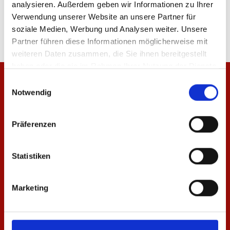
analysieren. Außerdem geben wir Informationen zu Ihrer
24,95 €
22,95 €
Verwendung unserer Website an unsere Partner für
soziale Medien, Werbung und Analysen weiter. Unsere
Partner führen diese Informationen möglicherweise mit
weiteren Daten zusammen, die Sie ihnen bereitgestellt
haben oder die sie im Rahmen Ihrer Nutzung der Dienste
gesammelt haben.
Einwilligungsauswahl
Notwendig
Präferenzen
Statistiken
Marketing