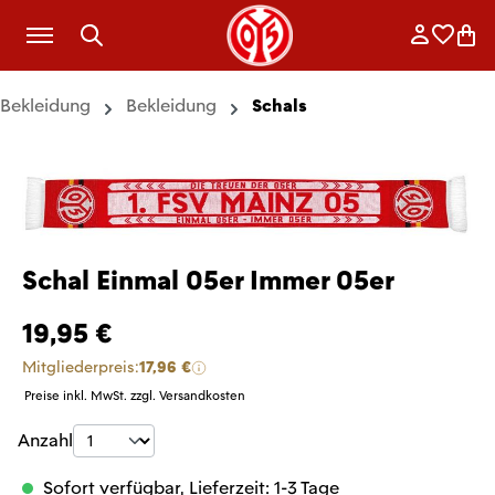
Zum Hauptinhalt springen
Anmelde
Merkli
War
Bekleidung
Bekleidung
Schals
Schal Einmal 05er Immer 05er
19,95 €
Mitgliederpreis:
17,96 €
Preise inkl. MwSt. zzgl. Versandkosten
Produkt Anzahl: Gib den gewünschten Wer
Anzahl
Sofort verfügbar, Lieferzeit: 1-3 Tage