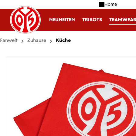
Home
m Hauptinhalt springen
Zur Suche springen
Zur Hauptnavigation springen
NEUHEITEN
TRIKOTS
TEAMWEA
Fanwelt
Zuhause
Küche