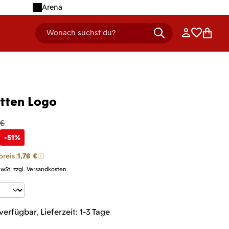
Arena
Anmelden
Merklist
Ware
Wonach suchst du?
header.searchDescription
etten Logo
 €
-51%
preis:
1,76 €
MwSt. zzgl. Versandkosten
t Anzahl: Gib den gewünschten Wert ein 
verfügbar, Lieferzeit: 1-3 Tage