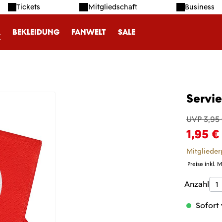
Tickets
Mitgliedschaft
Business
R
BEKLEIDUNG
FANWELT
SALE
Servi
UVP 3,95
1,95 €
Mitglieder
Preise inkl. 
Produk
Anzahl
Sofort 