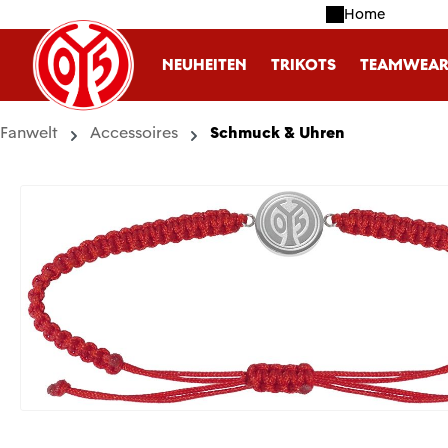
Home
m Hauptinhalt springen
Zur Suche springen
Zur Hauptnavigation springen
NEUHEITEN
TRIKOTS
TEAMWEA
Fanwelt
Accessoires
Schmuck & Uhren