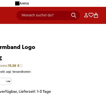
Arena
Anmelden
Merklist
Ware
Wonach suchst du?
header.searchDescription
armband Logo
€
preis:
15,26 €
MwSt. zzgl. Versandkosten
t Anzahl: Gib den gewünschten Wert ein 
verfügbar, Lieferzeit: 1-3 Tage