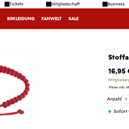
Tickets
Mitgliedschaft
Business
R
BEKLEIDUNG
FANWELT
SALE
Stoff
16,95 
Mitglieder
Preise inkl. 
Produk
Anzahl
Sofort 