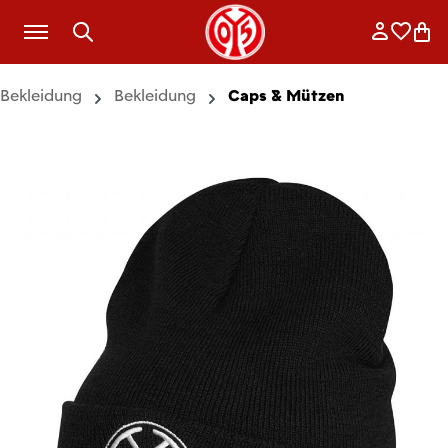
Zum Hauptinhalt springen
Anmelde
Merkli
War
Bekleidung
Bekleidung
Caps & Mützen