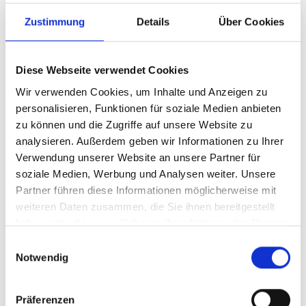
Zustimmung
Details
Über Cookies
IN DEN WARENKORB
Diese Webseite verwendet Cookies
Wir verwenden Cookies, um Inhalte und Anzeigen zu
Produktdetails
personalisieren, Funktionen für soziale Medien anbieten
zu können und die Zugriffe auf unsere Website zu
analysieren. Außerdem geben wir Informationen zu Ihrer
Verwendung unserer Website an unsere Partner für
ÄHNLICHE PRODUKTE
soziale Medien, Werbung und Analysen weiter. Unsere
Partner führen diese Informationen möglicherweise mit
weiteren Daten zusammen, die Sie ihnen bereitgestellt
haben oder die sie im Rahmen Ihrer Nutzung der Dienste
gesammelt haben.
Einwilligungsauswahl
Notwendig
Strickmütze Logo
Strickmütze 05er
19,95 €
34,95 €
Präferenzen