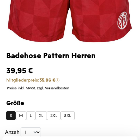
Badehose Pattern Herren
39,95 €
Mitgliederpreis:
35,96 €
Preise inkl. MwSt. zzgl. Versandkosten
Größe
auswählen
S
M
L
XL
2XL
3XL
Produkt Anzahl: Gib den gewünschten Wer
Anzahl