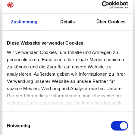
Sofort verfügbar, Lieferzeit: 1-3 Tage
Zustimmung
Details
Über Cookies
IN DEN WARENKORB
Diese Webseite verwendet Cookies
Wir verwenden Cookies, um Inhalte und Anzeigen zu
personalisieren, Funktionen für soziale Medien anbieten
zu können und die Zugriffe auf unsere Website zu
Produktdetails
analysieren. Außerdem geben wir Informationen zu Ihrer
Verwendung unserer Website an unsere Partner für
soziale Medien, Werbung und Analysen weiter. Unsere
Partner führen diese Informationen möglicherweise mit
ÄHNLICHE PRODUKTE
weiteren Daten zusammen, die Sie ihnen bereitgestellt
haben oder die sie im Rahmen Ihrer Nutzung der Dienste
gesammelt haben.
Einwilligungsauswahl
Notwendig