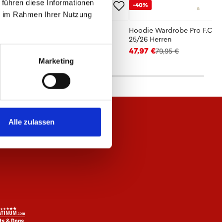
 führen diese Informationen
-40%
ie im Rahmen Ihrer Nutzung
se Wardrobe Pro F.C. 25/26 Herren
Hoodie Wardrobe Pro F.C. B
25/26 Herren
,95 €
47,97 €
79,95 €
Marketing
Alle zulassen