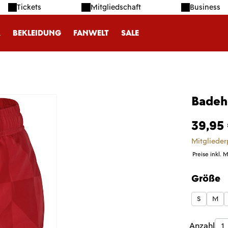
Tickets
Mitgliedschaft
Business
R
BEKLEIDUNG
FANWELT
SALE
Badeh
39,95
Mitglieder
Preise inkl. 
Größe
auswäh
S
M
Produk
Anzahl