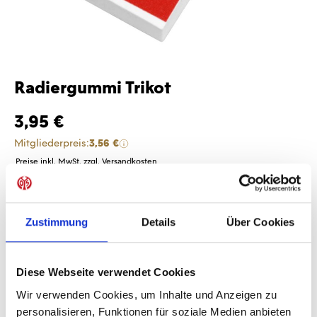
Radiergummi Trikot
3,95 €
Mitgliederpreis:
3,56 €
Preise inkl. MwSt. zzgl. Versandkosten
Produkt Anzahl: Gib den gewünschten Wer
Anzahl
Sofort verfügbar, Lieferzeit: 1-3 Tage
Zustimmung
Details
Über Cookies
Diese Webseite verwendet Cookies
Wir verwenden Cookies, um Inhalte und Anzeigen zu
IN DEN WARENKORB
personalisieren, Funktionen für soziale Medien anbieten