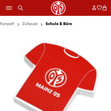
Zum Hauptinhalt springen
Anmelde
Merkli
War
Fanwelt
Zuhause
Schule & Büro