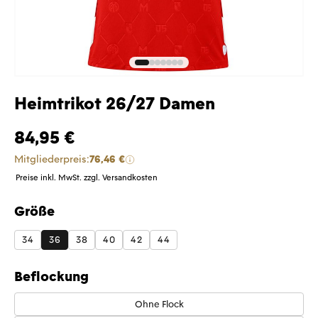
Heimtrikot 26/27 Damen
84,95 €
Mitgliederpreis:
76,46 €
Preise inkl. MwSt. zzgl. Versandkosten
Größe
auswählen
34
36
38
40
42
44
Beflockung
Ohne Flock