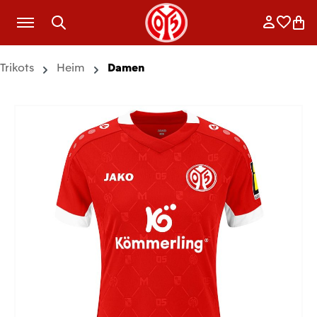
Zum Hauptinhalt springen
Anmelde
Merkli
War
Trikots
Heim
Damen