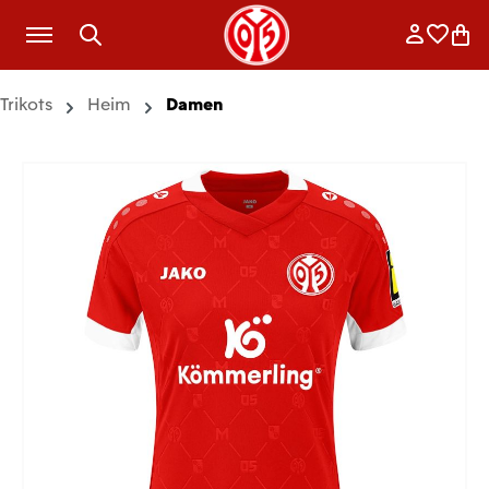
Zum Hauptinhalt springen
Anmelde
Merkli
War
Trikots
Heim
Damen