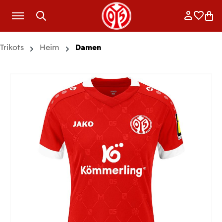
Zum Hauptinhalt springen
Anmelde
Merkli
War
Trikots
Heim
Damen