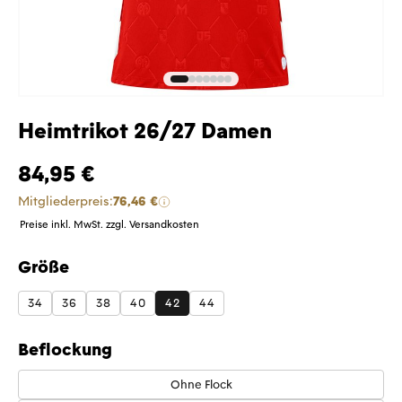
Heimtrikot 26/27 Damen
84,95 €
Mitgliederpreis:
76,46 €
Preise inkl. MwSt. zzgl. Versandkosten
Größe
auswählen
34
36
38
40
42
44
Beflockung
Ohne Flock