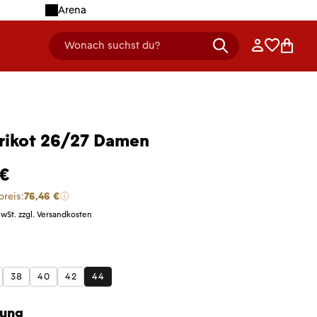
Arena
Anmelden
Merklist
Ware
Wonach suchst du?
header.searchDescription
rikot 26/27 Damen
 €
preis:
76,46 €
MwSt. zzgl. Versandkosten
len
38
40
42
44
kung