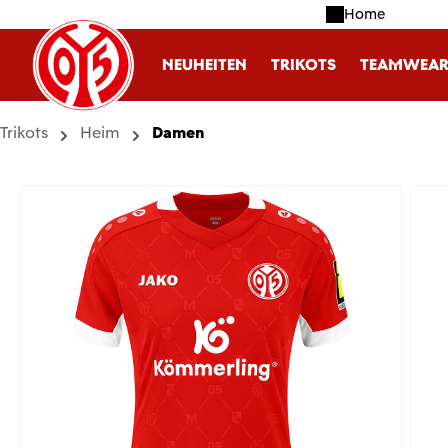
Home
m Hauptinhalt springen
Zur Suche springen
Zur Hauptnavigation springen
NEUHEITEN
TRIKOTS
TEAMWEA
Trikots
Heim
Damen