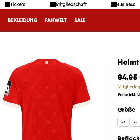
Tickets
Mitgliedschaft
Business
R
BEKLEIDUNG
FANWELT
SALE
Heimt
84,95
Mitglieder
Preise inkl. 
Größe
auswäh
34
36
Befloc