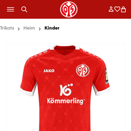
Zum Hauptinhalt springen
Anmelde
Merkli
War
Trikots
Heim
Kinder