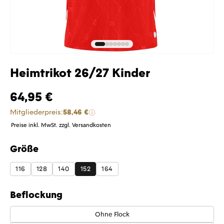
Heimtrikot 26/27 Kinder
64,95 €
Mitgliederpreis:
58,46 €
Preise inkl. MwSt. zzgl. Versandkosten
Größe
auswählen
116
128
140
152
164
Beflockung
Ohne Flock