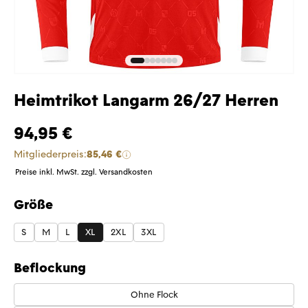
Heimtrikot Langarm 26/27 Herren
94,95 €
Mitgliederpreis:
85,46 €
Preise inkl. MwSt. zzgl. Versandkosten
Größe
auswählen
S
M
L
XL
2XL
3XL
Beflockung
Ohne Flock