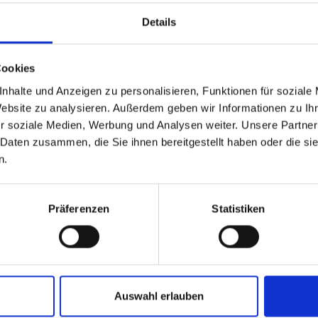
Details
Cookies
nhalte und Anzeigen zu personalisieren, Funktionen für soziale
Website zu analysieren. Außerdem geben wir Informationen zu I
r soziale Medien, Werbung und Analysen weiter. Unsere Partner
 Daten zusammen, die Sie ihnen bereitgestellt haben oder die s
n.
ÄHNLICHE PRODUKTE
Präferenzen
Statistiken
o F.C. Navy 25/26
Wendejacke Wardrobe Pro F.C. 25/26
Ho
Auswahl erlauben
Herren
59
79,95 €