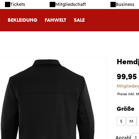
Tickets
Mitgliedschaft
Business
R
BEKLEIDUNG
FANWELT
SALE
Hemdj
99,95
Mitglieder
Preise inkl. 
Größe
auswäh
S
M
Produk
Anzahl