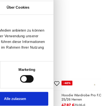
Über Cookies
 Medien anbieten zu können
hrer Verwendung unserer
 führen diese Informationen
ie im Rahmen Ihrer Nutzung
Marketing
-40%
se Wardrobe Pro F.C. 25/26 Herren
Hoodie Wardrobe Pro F.C. B
Alle zulassen
25/26 Herren
,95 €
47,97 €
79,95 €