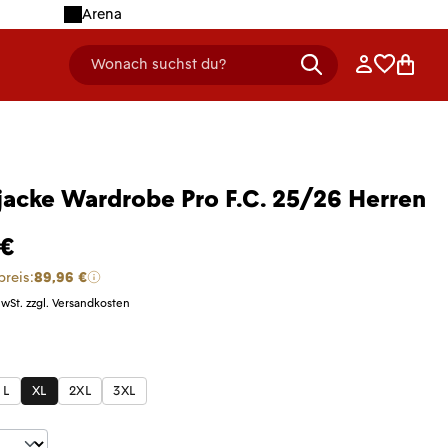
Arena
Anmelden
Merklist
Ware
Wonach suchst du?
header.searchDescription
acke Wardrobe Pro F.C. 25/26 Herren
 €
preis:
89,96 €
MwSt. zzgl. Versandkosten
len
L
XL
2XL
3XL
t Anzahl: Gib den gewünschten Wert ein 