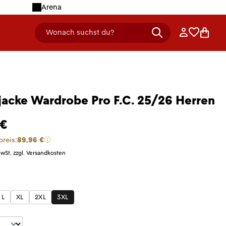
Arena
Anmelden
Merklist
Ware
Wonach suchst du?
header.searchDescription
acke Wardrobe Pro F.C. 25/26 Herren
 €
preis:
89,96 €
MwSt. zzgl. Versandkosten
len
L
XL
2XL
3XL
t Anzahl: Gib den gewünschten Wert ein 