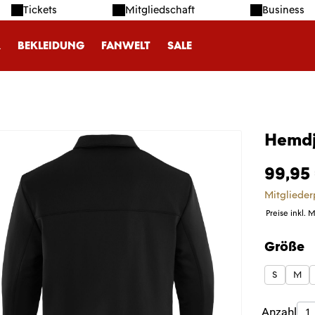
Tickets
Mitgliedschaft
Business
R
BEKLEIDUNG
FANWELT
SALE
Hemdj
99,95
Mitglieder
Preise inkl. 
Größe
auswäh
S
M
Produk
Anzahl