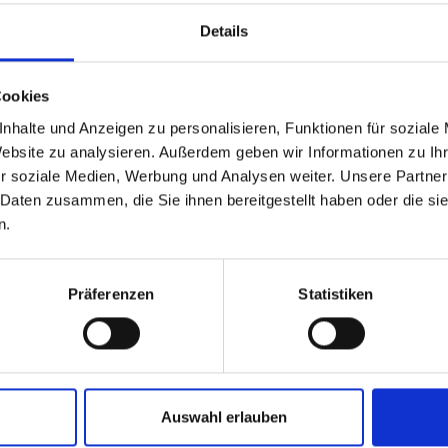
Details
Cookies
nhalte und Anzeigen zu personalisieren, Funktionen für soziale
Website zu analysieren. Außerdem geben wir Informationen zu I
r soziale Medien, Werbung und Analysen weiter. Unsere Partner
 Daten zusammen, die Sie ihnen bereitgestellt haben oder die s
n.
ÄHNLICHE PRODUKTE
Präferenzen
Statistiken
o F.C. Navy 25/26
Wendejacke Wardrobe Pro F.C. 25/26
Ho
Auswahl erlauben
Herren
59
79,95 €