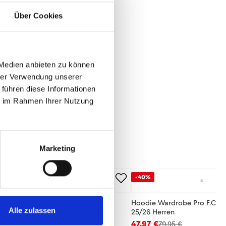
Über Cookies
 Medien anbieten zu können
hrer Verwendung unserer
 führen diese Informationen
ie im Rahmen Ihrer Nutzung
Marketing
-40%
se Wardrobe Pro F.C. 25/26 Herren
Hoodie Wardrobe Pro F.C. B
Alle zulassen
25/26 Herren
,95 €
47,97 €
79,95 €