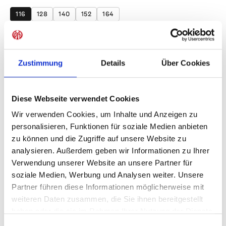
auswählen
116
128
140
152
164
Produkt Anzahl: Gib den gewünschten Wer
Anzahl
Sofort verfügbar, Lieferzeit: 1-3 Tage
Zustimmung
Details
Über Cookies
Diese Webseite verwendet Cookies
Wir verwenden Cookies, um Inhalte und Anzeigen zu
IN DEN WARENKORB
personalisieren, Funktionen für soziale Medien anbieten
zu können und die Zugriffe auf unsere Website zu
analysieren. Außerdem geben wir Informationen zu Ihrer
Verwendung unserer Website an unsere Partner für
Produktdetails
soziale Medien, Werbung und Analysen weiter. Unsere
Partner führen diese Informationen möglicherweise mit
weiteren Daten zusammen, die Sie ihnen bereitgestellt
haben oder die sie im Rahmen Ihrer Nutzung der Dienste
ÄHNLICHE PRODUKTE
gesammelt haben.