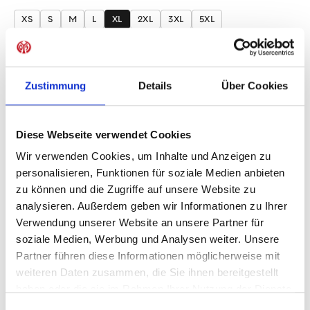
auswählen
XS
S
M
L
XL
2XL
3XL
5XL
Produkt Anzahl: Gib den gewünschten Wer
Anzahl
Sofort verfügbar, Lieferzeit: 1-3 Tage
Zustimmung
Details
Über Cookies
Diese Webseite verwendet Cookies
Wir verwenden Cookies, um Inhalte und Anzeigen zu
IN DEN WARENKORB
personalisieren, Funktionen für soziale Medien anbieten
zu können und die Zugriffe auf unsere Website zu
analysieren. Außerdem geben wir Informationen zu Ihrer
Verwendung unserer Website an unsere Partner für
Produktdetails
soziale Medien, Werbung und Analysen weiter. Unsere
Partner führen diese Informationen möglicherweise mit
weiteren Daten zusammen, die Sie ihnen bereitgestellt
haben oder die sie im Rahmen Ihrer Nutzung der Dienste
ÄHNLICHE PRODUKTE
gesammelt haben.