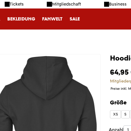
Tickets
Mitgliedschaft
Business
R
BEKLEIDUNG
FANWELT
SALE
Hoodi
64,95
Mitglieder
Preise inkl. 
Größe
auswäh
XS
S
Produk
Anzahl