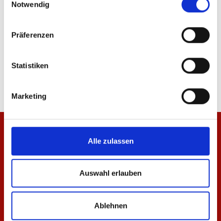
Notwendig
Präferenzen
Baby Hose Mini Meenzer
Baby-Jacke Meenzer
Statistiken
17,95 €
34,95 €
Marketing
Alle zulassen
Auswahl erlauben
Ablehnen