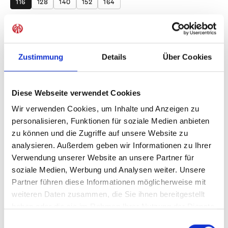
116
128
140
152
164
Produkt Anzahl: Gib den gewünschten Wer
Anzahl
Sofort verfügbar, Lieferzeit: 1-3 Tage
Zustimmung
Details
Über Cookies
Diese Webseite verwendet Cookies
IN DEN WARENKORB
Wir verwenden Cookies, um Inhalte und Anzeigen zu
personalisieren, Funktionen für soziale Medien anbieten
zu können und die Zugriffe auf unsere Website zu
analysieren. Außerdem geben wir Informationen zu Ihrer
Verwendung unserer Website an unsere Partner für
Produktdetails
soziale Medien, Werbung und Analysen weiter. Unsere
Partner führen diese Informationen möglicherweise mit
weiteren Daten zusammen, die Sie ihnen bereitgestellt
haben oder die sie im Rahmen Ihrer Nutzung der Dienste
ÄHNLICHE PRODUKTE
gesammelt haben.
Einwilligungsauswahl