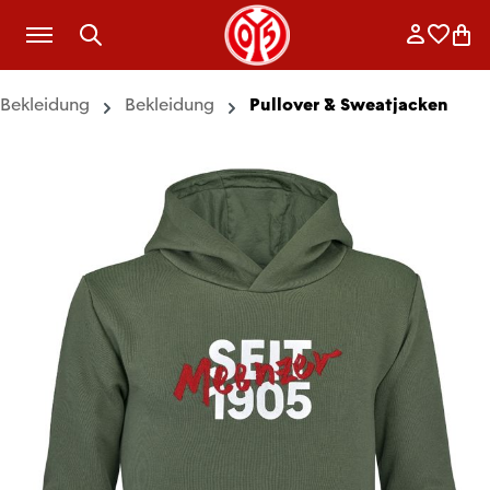
Zum Hauptinhalt springen
Anmelde
Merkli
War
Bekleidung
Bekleidung
Pullover & Sweatjacken