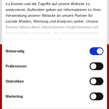
zu können und die Zugriffe auf unsere Website zu
analysieren. Außerdem geben wir Informationen zu Ihrer
Hundeleine
Schlüsselband 1.FSV M
Verwendung unserer Website an unsere Partner für
soziale Medien, Werbung und Analysen weiter. Unsere
14,95 €
5,95 €
Partner führen diese Informationen möglicherweise mit
weiteren Daten zusammen, die Sie ihnen bereitgestellt
haben oder die sie im Rahmen Ihrer Nutzung der Dienste
gesammelt haben.
Einwilligungsauswahl
Notwendig
Präferenzen
Statistiken
Marketing