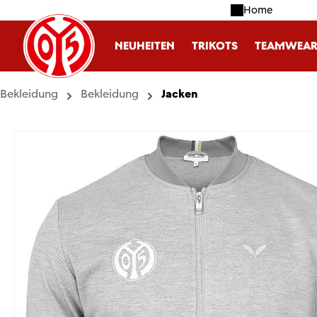
Home
m Hauptinhalt springen
Zur Suche springen
Zur Hauptnavigation springen
NEUHEITEN
TRIKOTS
TEAMWEA
Bekleidung
Bekleidung
Jacken