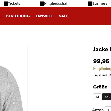
Tickets
Mitgliedschaft
Business
R
BEKLEIDUNG
FANWELT
SALE
Jacke 
99,95
Mitglieder
Preise inkl. 
Größe
auswäh
M
3XL
Produk
Anzahl